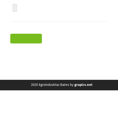
2020 Agroindustrias Baires by
grapics.net